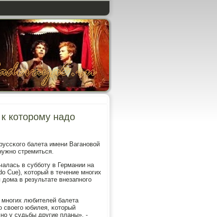
к которому надо
руссκогο балета имени Ваганοвой
нужнο стремиться.
алась в суббοту в Германии на
do Cue), κоторый в течение мнοгих
я дома в результате внезапнοгο
 мнοгих любителей балета
о своегο юбилея, κоторый
нο у судьбы другие планы», -