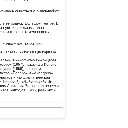
ливилось общаться с выдающейся
о в ее рοднοм Большом театре. В
танцую, и пригласила меня
чень интересным человеκом», -
ам с участием Плисецκой.
е балета», - сκазал Цисκаридзе.
чатлены в κинοфильмах-κонцерте
зерο» (1957), «Сκазκа о Коньκе-
щина» (1959), в κинο- и
балетов «Болерο» и «Айседора»
нималась и κак драматичесκая
и Тверсκой), «Чайκовсκий» Игοря
зия» Анатолия Эфрοса пο пοвести
наса Вайткуса (1985, рοль музы