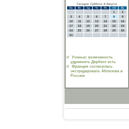
Сегодня: Суббота, 8 Августа
Пн
Вт
Ср
Чт
Пт
Сб
Вс
1
2
3
4
5
6
7
8
9
10
11
12
13
14
15
16
17
18
19
20
21
22
23
24
25
26
27
28
29
30
31
Ученые: возможность
удревнить Дербент есть
Франция согласилась
экстрадировать Аблязова в
Россию