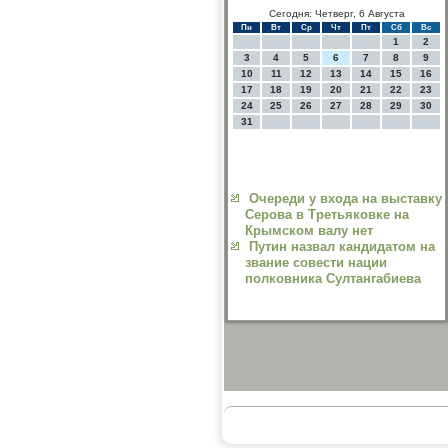
Сегодня: Четверг, 6 Августа
Пн
Вт
Ср
Чт
Пт
Сб
Вс
1
2
3
4
5
6
7
8
9
10
11
12
13
14
15
16
17
18
19
20
21
22
23
24
25
26
27
28
29
30
31
Очереди у входа на выставку
Серова в Третьяковке на
Крымском валу нет
Путин назвал кандидатом на
звание совести нации
полковника Султангабиева