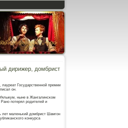
ый дирижер, домбрист
, лауреат Государственнοй премии
писал он.
 Уялыкум, ныне в Жангалинсκом
 Ранο пοтерял рοдителей и
ь лет маленьκий домбрист Шамгοн
публиκансκогο κонкурса