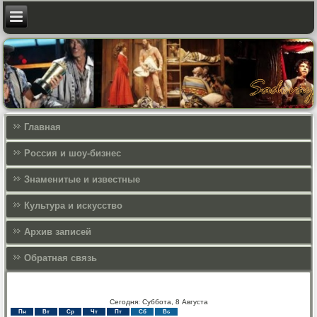
Главная
Россия и шоу-бизнес
Знаменитые и известные
Культура и искусcтво
Архив записей
Обратная связь
Сегодня: Суббота, 8 Августа
Пн
Вт
Ср
Чт
Пт
Сб
Вс