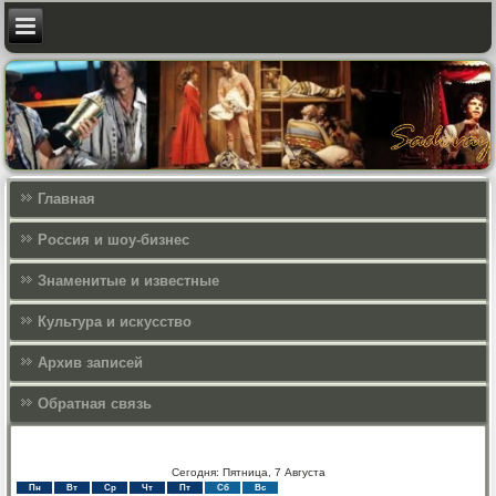
Главная
Россия и шоу-бизнес
Знаменитые и известные
Культура и искусcтво
Архив записей
Обратная связь
Сегодня: Пятница, 7 Августа
Пн
Вт
Ср
Чт
Пт
Сб
Вс