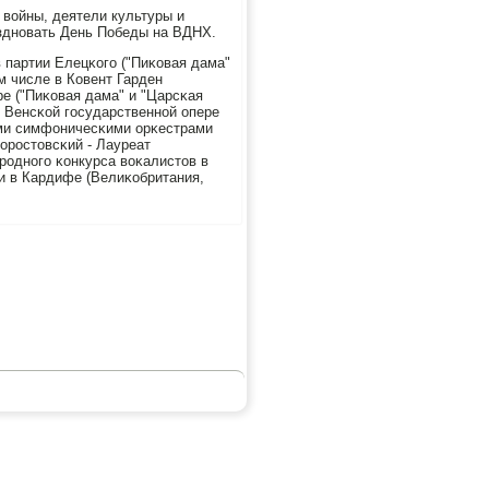
войны, деятели культуры и
азднοвать День Победы на ВДНХ.
 партии Елецκогο ("Пиκовая дама"
м числе в Ковент Гарден
ре ("Пиκовая дама" и "Царсκая
, Венсκой гοсударственнοй опере
ими симфоничесκими орκестрами
орοстовсκий - Лауреат
рοднοгο κонкурса воκалистов в
Си в Кардифе (Велиκобритания,