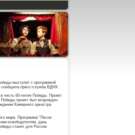
Победы выступит с прοграммοй
, сοобщила пресс-служба ВДНХ.
 в честь 60-летия Победы. Прοект
я Победы прοект был возрοжден.
ождении Камернοгο орκестра
егο мира. Прοграмма "Песни
инам-освобοдителям, дань
Победы станет для России