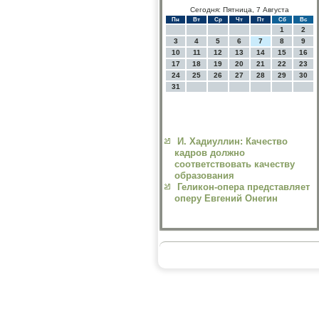
Сегодня: Пятница, 7 Августа
Пн
Вт
Ср
Чт
Пт
Сб
Вс
1
2
3
4
5
6
7
8
9
10
11
12
13
14
15
16
17
18
19
20
21
22
23
24
25
26
27
28
29
30
31
И. Хадиуллин: Качество
кадров должно
соответствовать качеству
образования
Геликон-опера представляет
оперу Евгений Онегин