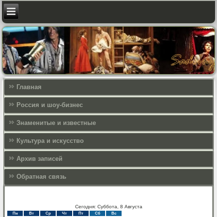
Главная
Россия и шоу-бизнес
Знаменитые и известные
Культура и искусcтво
Архив записей
Обратная связь
Сегодня: Суббота, 8 Августа
Пн
Вт
Ср
Чт
Пт
Сб
Вс