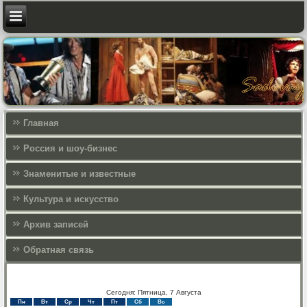
Главная
Россия и шоу-бизнес
Знаменитые и известные
Культура и искусcтво
Архив записей
Обратная связь
Сегодня: Пятница, 7 Августа
Пн
Вт
Ср
Чт
Пт
Сб
Вс