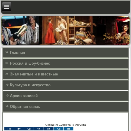
Главная
Россия и шоу-бизнес
Знаменитые и известные
Культура и искусcтво
Архив записей
Обратная связь
Сегодня: Суббота, 8 Августа
Пн
Вт
Ср
Чт
Пт
Сб
Вс