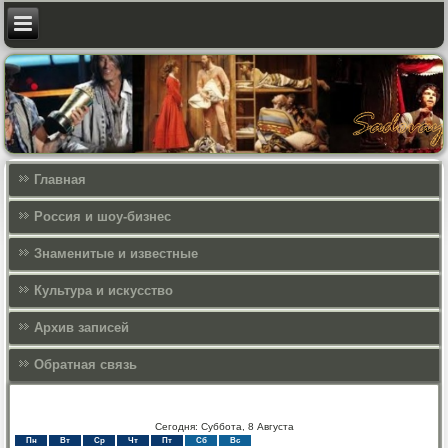
Главная
Россия и шоу-бизнес
Знаменитые и известные
Культура и искусcтво
Архив записей
Обратная связь
Сегодня: Суббота, 8 Августа
Пн
Вт
Ср
Чт
Пт
Сб
Вс