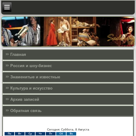
Главная
Россия и шоу-бизнес
Знаменитые и известные
Культура и искусcтво
Архив записей
Обратная связь
Сегодня: Суббота, 8 Августа
Пн
Вт
Ср
Чт
Пт
Сб
Вс