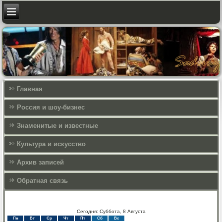
Главная
Россия и шоу-бизнес
Знаменитые и известные
Культура и искусcтво
Архив записей
Обратная связь
Сегодня: Суббота, 8 Августа
Пн
Вт
Ср
Чт
Пт
Сб
Вс