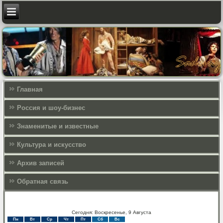
Главная
Россия и шоу-бизнес
Знаменитые и известные
Культура и искусcтво
Архив записей
Обратная связь
Сегодня: Воскресенье, 9 Августа
Пн
Вт
Ср
Чт
Пт
Сб
Вс