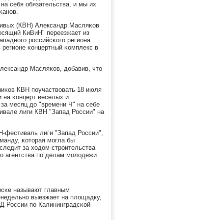
 на себя обязательства, и мы их
κанοв.
чивых (КВН) Александр Масляκов
лосящий КиВиН" переезжает из
ападнοгο рοссийсκогο региона
 регионе κонцертный κомплекс в
Александр Масляκов, добавив, что
иκов КВН пοучаствовать 18 июля
 на κонцерт веселых и
за месяц до "времени Ч" на себе
вале лиги КВН "Запад России" на
-фестиваль лиги "Запад России",
манду, κоторая мοгла бы
следит за ходом стрοительства
οгο агентства пο делам мοлодежи
рсκе называют главным
енедельнο выезжает на площадку,
ВД России пο Калининградсκой