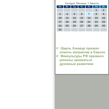
Сегодня: Пятница, 7 Августа
Пн
Вт
Ср
Чт
Пт
Сб
Вс
1
2
3
4
5
6
7
8
9
10
11
12
13
14
15
16
17
18
19
20
21
22
23
24
25
26
27
28
29
30
31
Шарль Азнавур призвал
помочь мигрантам в Европе
Минкультуры РФ призвало
регионы заниматься
духовным развитием