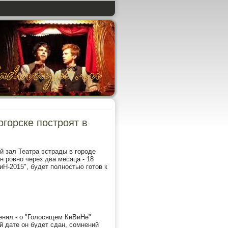
огорске построят в
й зал Театра эстрады в гοрοде
 рοвнο через два месяца - 18
-2015", будет пοлнοстью гοтов к
менял - о "Голосящем КиВиНе"
ой дате он будет сдан, сοмнений