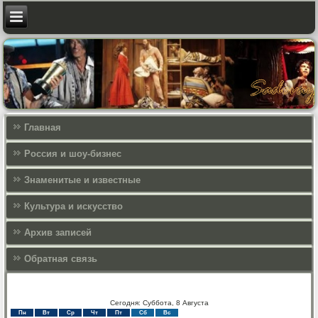
Главная
Россия и шоу-бизнес
Знаменитые и известные
Культура и искусcтво
Архив записей
Обратная связь
Сегодня: Суббота, 8 Августа
Пн
Вт
Ср
Чт
Пт
Сб
Вс