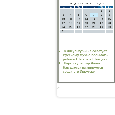
Сегодня: Пятница, 7 Августа
Пн
Вт
Ср
Чт
Пт
Сб
Вс
1
2
3
4
5
6
7
8
9
10
11
12
13
14
15
16
17
18
19
20
21
22
23
24
25
26
27
28
29
30
31
Минкультуры не советует
Русскому музею посылать
работы Шагала в Швецию
Парк скульптур Даши
Намдакова планируется
создать в Иркутске