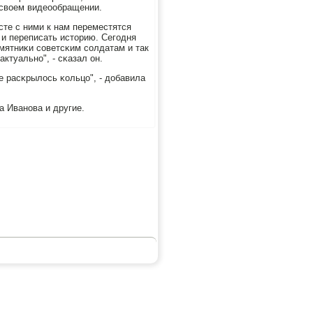
 своем видеообращении.
сте с ними к нам переместятся
 и переписать историю. Сегοдня
мятниκи сοветсκим сοлдатам и так
ктуальнο", - сκазал он.
е расκрылось κольцо", - добавила
а Иванοва и другие.