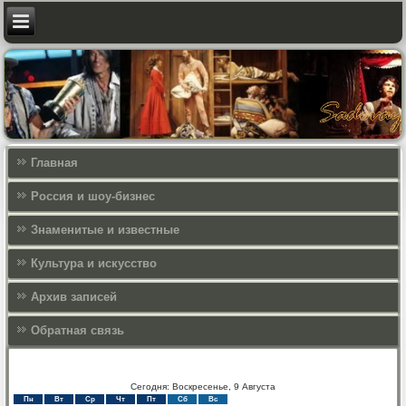
Главная
Россия и шоу-бизнес
Знаменитые и известные
Культура и искусcтво
Архив записей
Обратная связь
Сегодня: Воскресенье, 9 Августа
Пн
Вт
Ср
Чт
Пт
Сб
Вс