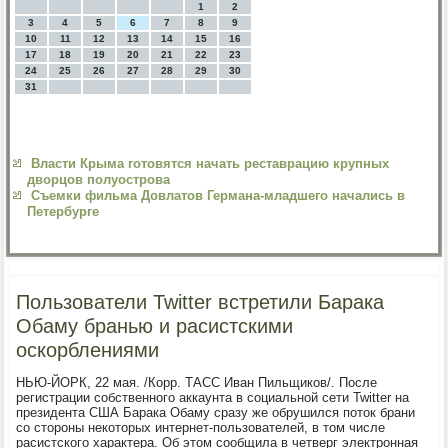
1
2
3
4
5
6
7
8
9
10
11
12
13
14
15
16
17
18
19
20
21
22
23
24
25
26
27
28
29
30
31
Власти Крыма готовятся начать реставрацию крупных
дворцов полуострова
Съемки фильма Довлатов Германа-младшего начались в
Петербурге
Пользователи Twitter встретили Барака
Обаму бранью и расистскими
оскорблениями
НЬЮ-ЙОРК, 22 мая. /Корр. ТАСС Иван Пильщиков/. После
регистрации собственного аккаунта в социальной сети Twitter на
президента США Барака Обаму сразу же обрушился поток брани
со стороны некоторых интернет-пользователей, в том числе
расистского характера. Об этом сообщила в четверг электронная