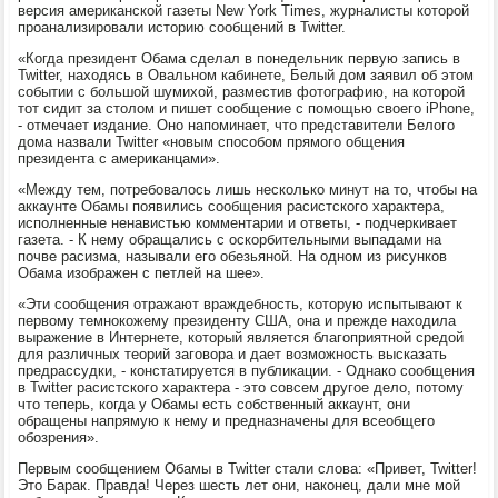
версия американской газеты New York Times, журналисты которой
проанализировали историю сообщений в Twitter.
«Когда президент Обама сделал в понедельник первую запись в
Twitter, находясь в Овальном кабинете, Белый дом заявил об этом
событии с большой шумихой, разместив фотографию, на которой
тот сидит за столом и пишет сообщение с помощью своего iPhone,
- отмечает издание. Оно напоминает, что представители Белого
дома назвали Twitter «новым способом прямого общения
президента с американцами».
«Между тем, потребовалось лишь несколько минут на то, чтобы на
аккаунте Обамы появились сообщения расистского характера,
исполненные ненавистью комментарии и ответы, - подчеркивает
газета. - К нему обращались с оскорбительными выпадами на
почве расизма, называли его обезьяной. На одном из рисунков
Обама изображен с петлей на шее».
«Эти сообщения отражают враждебность, которую испытывают к
первому темнокожему президенту США, она и прежде находила
выражение в Интернете, который является благоприятной средой
для различных теорий заговора и дает возможность высказать
предрассудки, - констатируется в публикации. - Однако сообщения
в Twitter расистского характера - это совсем другое дело, потому
что теперь, когда у Обамы есть собственный аккаунт, они
обращены напрямую к нему и предназначены для всеобщего
обозрения».
Первым сообщением Обамы в Twitter стали слова: «Привет, Twitter!
Это Барак. Правда! Через шесть лет они, наконец, дали мне мой