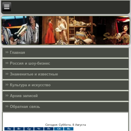
Главная
Россия и шоу-бизнес
Знаменитые и известные
Культура и искусcтво
Архив записей
Обратная связь
Сегодня: Суббота, 8 Августа
Пн
Вт
Ср
Чт
Пт
Сб
Вс