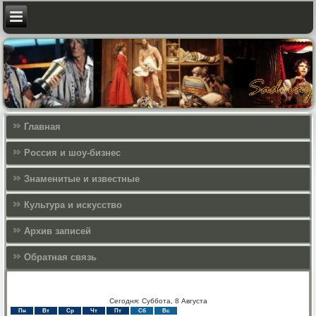
Главная
Россия и шоу-бизнес
Знаменитые и известные
Культура и искусcтво
Архив записей
Обратная связь
Сегодня: Суббота, 8 Августа
Пн
Вт
Ср
Чт
Пт
Сб
Вс