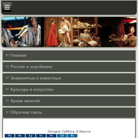
Главная
Россия и шоу-бизнес
Знаменитые и известные
Культура и искусcтво
Архив записей
Обратная связь
Сегодня: Суббота, 8 Августа
Пн
Вт
Ср
Чт
Пт
Сб
Вс