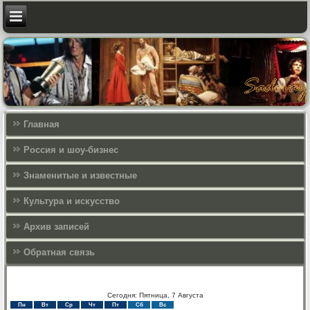
Главная
Россия и шоу-бизнес
Знаменитые и известные
Культура и искусcтво
Архив записей
Обратная связь
Сегодня: Пятница, 7 Августа
Пн
Вт
Ср
Чт
Пт
Сб
Вс