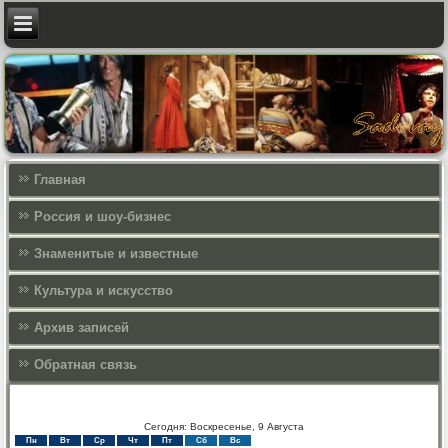
Главная
Россия и шоу-бизнес
Знаменитые и известные
Культура и искусcтво
Архив записей
Обратная связь
Сегодня: Воскресенье, 9 Августа
Пн
Вт
Ср
Чт
Пт
Сб
Вс