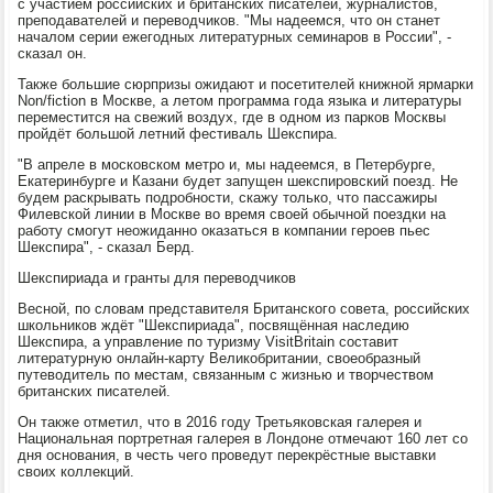
с участием российских и британских писателей, журналистов,
преподавателей и переводчиков. "Мы надеемся, что он станет
началом серии ежегодных литературных семинаров в России", -
сказал он.
Также большие сюрпризы ожидают и посетителей книжной ярмарки
Non/fiction в Москве, а летом программа года языка и литературы
переместится на свежий воздух, где в одном из парков Москвы
пройдёт большой летний фестиваль Шекспира.
"В апреле в московском метро и, мы надеемся, в Петербурге,
Екатеринбурге и Казани будет запущен шекспировский поезд. Не
будем раскрывать подробности, скажу только, что пассажиры
Филевской линии в Москве во время своей обычной поездки на
работу смогут неожиданно оказаться в компании героев пьес
Шекспира", - сказал Берд.
Шекспириада и гранты для переводчиков
Весной, по словам представителя Британского совета, российских
школьников ждёт "Шекспириада", посвящённая наследию
Шекспира, а управление по туризму VisitBritain составит
литературную онлайн-карту Великобритании, своеобразный
путеводитель по местам, связанным с жизнью и творчеством
британских писателей.
Он также отметил, что в 2016 году Третьяковская галерея и
Национальная портретная галерея в Лондоне отмечают 160 лет со
дня основания, в честь чего проведут перекрёстные выставки
своих коллекций.