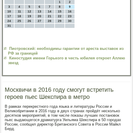
1
2
3
4
5
6
7
8
9
10
11
12
13
14
15
16
17
18
19
20
21
22
23
24
25
26
27
28
29
30
31
Пиотровский: необходимы гарантии от ареста выставок из
РФ за границей
Киностудия имени Горького в честь юбилея откроет Аллею
звезд
Москвичи в 2016 году смогут встретить
героев пьес Шекспира в метро
В рамках перекрестного года языка и литературы России и
Великобритании в 2016 году в двух странах пройдёт несколько
десятков мероприятий, в том числе показы лучших постановок
пьес выдающегося драматурга Уильяма Шекспира в 50 городах
России, сообщил директор Британского Совета в России Майкл
Берд.