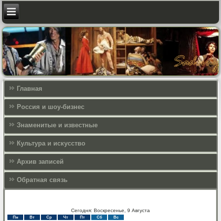
Главная
Россия и шоу-бизнес
Знаменитые и известные
Культура и искусcтво
Архив записей
Обратная связь
Сегодня: Воскресенье, 9 Августа
Пн
Вт
Ср
Чт
Пт
Сб
Вс