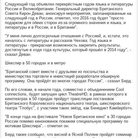
Следующий год объявлен перекрёстным годом языка и литературы
России и Великобритании. Генеральный директор Британского
Совета Кирон Деван, анонсируя мероприятия, запланированные на
следующий год в России, отметил, что 2016 год будет "просто
подарком для обеих сторон из-за огромного значения и языка, и
литературы и в России, и в Британии".
"У меня лично долгосрочные отношения с Россией, и, кстати, это
началось с литературы и рассказов Чехова. Год языка и
литературы - прекрасная возможность закрепить результаты,
достигнутые в ходе года культуры, который прошёл в 2014 году", -
сказал Деван.
Шекспир в 50 городах и в метро
"Британский совет вместе с друзьями из посольства и
министерства торговли и инвестиций разработали обширную
программу. Она пройдёт во многих городах России", - сказал Берд.
По его словам, в начале года, совместно с объединением Cool
connections, будет запущен цикл TheatreHD, в рамках которого в
кинотеатрах в 50 городах пройдут трансляции постановок
Британского Королевского национального театра, шекспировского
театра "Глобус", с участием таких звёзд, как Бенедикт Камбербэтч.
"В конце года на фестивале "Новое Британское кино" в 30 городах
России помимо киноновинок покажем специальную программу по
мотивам Шекспира", - отметил он.
Берд также сообщил, что весной в Ясной Поляне пройдёт семинар