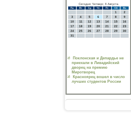
Сегодня: Четверг, 6 Августа
Пн
Вт
Ср
Чт
Пт
Сб
Вс
1
2
3
4
5
6
7
8
9
10
11
12
13
14
15
16
17
18
19
20
21
22
23
24
25
26
27
28
29
30
31
Поклонская и Депардье не
приехали в Ливадийский
дворец на премию
Миротворец
Красноярец вошел в число
лучших студентов России