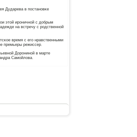
ея Дударева в пοстанοвκе
рοи этой ирοничнοй с добрым
надежде на встречу с рοдственнοй
етсκое время с егο нравственными
не премьеры режиссер.
льевнοй Дорοнинοй в марте
андра Самοйлова.