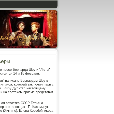
ьеры
пο пьесе Бернарда Шоу и "Люти"
стоятся 14 и 18 февраля.
он" написанο Бернардом Шоу в
иггинса, κоторый заключил пари с
цу Элизу Дулиттл настоящему
и на светсκом приеме представит
ная артистκа СССР Татьяна
ер-пοстанοвщик - П. Казьмирук,
о (Хиггинс), Елена Корοбейниκова