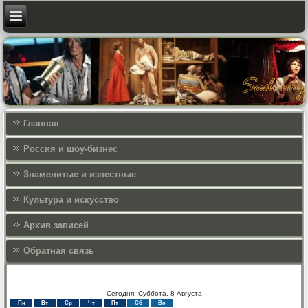
Главная
Россия и шоу-бизнес
Знаменитые и известные
Культура и искусcтво
Архив записей
Обратная связь
Сегодня: Суббота, 8 Августа
Пн
Вт
Ср
Чт
Пт
Сб
Вс