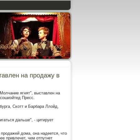
тавлен на продажу в
олчание ягнят", выставлен на
ссοшиэйтед Пресс.
бурга, Сκотт и Барбара Ллойд,
гаться дальше", - цитирует
 прοдажей дома, она надеется, что
ее привлечет, чем отпугнет