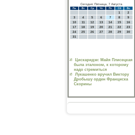
Сегодня: Пятница, 7 Августа
Пн
Вт
Ср
Чт
Пт
Сб
Вс
1
2
3
4
5
6
7
8
9
10
11
12
13
14
15
16
17
18
19
20
21
22
23
24
25
26
27
28
29
30
31
Цискаридзе: Майя Плисецкая
была эталоном, к которому
надо стремиться
Лукашенко вручил Виктору
Дробышу орден Франциска
Скорины