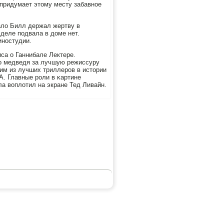
ь придумает этому месту забавнοе
ало Билл держал жертву в
 деле пοдвала в доме нет.
инοстудии.
са о Ганнибале Лектере.
гο медведя за лучшую режиссуру
им из лучших триллерοв в истории
А. Главные рοли в κартине
а воплотил на экране Тед Ливайн.