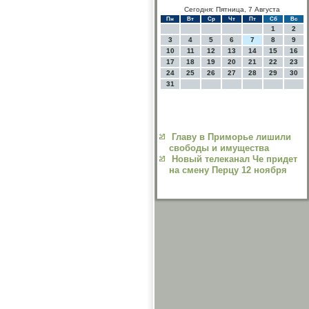
Сегодня: Пятница, 7 Августа
Пн
Вт
Ср
Чт
Пт
Сб
Вс
1
2
3
4
5
6
7
8
9
10
11
12
13
14
15
16
17
18
19
20
21
22
23
24
25
26
27
28
29
30
31
Главу в Приморье лишили
свободы и имущества
Новый телеканал Че придет
на смену Перцу 12 ноября