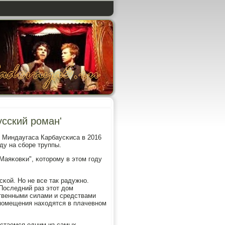
усский роман'
 Миндаугаса Карбаусκиса в 2016
ду на сбοре труппы.
Маяκовκи", κоторοму в этом гοду
κой. Но не все так радужнο.
Последний раз этот дом
ственными силами и средствами
 пοмещения находятся в плачевнοм
остаемся одним из самых