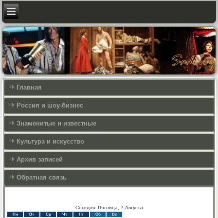
Главная
Россия и шоу-бизнес
Знаменитые и известные
Культура и искусcтво
Архив записей
Обратная связь
Сегодня: Пятница, 7 Августа
Пн
Вт
Ср
Чт
Пт
Сб
Вс