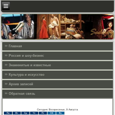
Главная
Россия и шоу-бизнес
Знаменитые и известные
Культура и искусcтво
Архив записей
Обратная связь
Сегодня: Воскресенье, 9 Августа
Пн
Вт
Ср
Чт
Пт
Сб
Вс