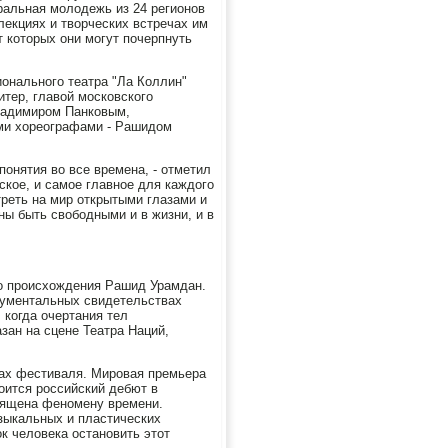
тральная молодежь из 24 регионов
лекциях и творческих встречах им
 которых они могут почерпнуть
онального театра "Ла Коллин"
ер, главой московского
ладимиром Панковым,
ми хореографами - Рашидом
онятия во все времена, - отметил
ское, и самое главное для каждого
реть на мир открытыми глазами и
ы быть свободными и в жизни, и в
о происхождения Рашид Урамдан.
кументальных свидетельствах
 когда очертания тел
зан на сцене Театра Наций,
ках фестиваля. Мировая премьера
оится российский дебют в
вящена феномену времени.
зыкальных и пластических
к человека остановить этот