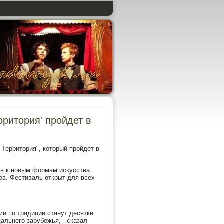
рритория' пройдет в
Территория", который пройдет в
тов к новым формам искусства,
в. Фестиваль открыт для всех
ми по традиции станут десятки
альнего зарубежья, - сказал