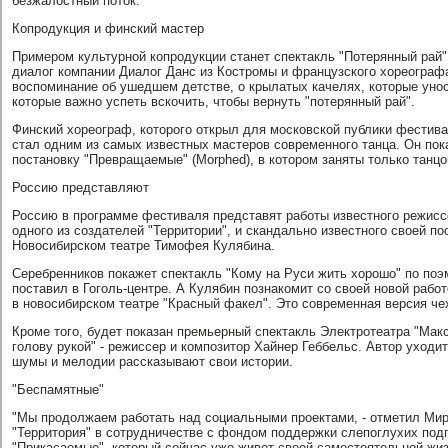
безжалостный поток.
Копродукция и финский мастер
Примером культурной копродукции станет спектакль "Потерянный рай
диалог компании Диалог Данс из Костромы и французского хореографа
воспоминание об ушедшем детстве, о крылатых качелях, которые унос
которые важно успеть вскочить, чтобы вернуть "потерянный рай".
Финский хореограф, которого открыл для московской публики фестивал
стал одним из самых известных мастеров современного танца. Он по
постановку "Превращаемые" (Morphed), в котором заняты только танц
Россию представляют
Россию в программе фестиваля представят работы известного режисс
одного из создателей "Территории", и скандально известного своей по
Новосибирском театре Тимофея Кулябина.
Серебренников покажет спектакль "Кому на Руси жить хорошо" по поэ
поставил в Гоголь-центре. А Кулябин познакомит со своей новой рабо
в новосибирском театре "Красный факел". Это современная версия че
Кроме того, будет показан премьерный спектакль Электротеатра "Макс
голову рукой" - режиссер и композитор Хайнер Геббельс. Автор уходит
шумы и мелодии рассказывают свои истории.
"Беспамятные"
"Мы продолжаем работать над социальными проектами, - отметил Мир
"Территория" в сотрудничестве с фондом поддержки слепоглухих подг
"Прикасаемые", который сейчас уже живет своей самостоятельной жиз