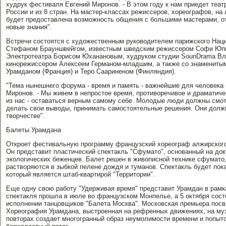
худрук фестиваля Евгений Миронов. - В этом году к нам приедет теа
России и из 8 стран. На мастер-классах режиссеров, хореографов, на 
будет предоставлена возможность общения с большими мастерами, от
новые знания".
Встречи состоятся с художественным руководителем парижского Наци
Стефаном Брауншвейгом, известным шведским режиссером Софи Юпит
Электротеатра Борисом Юханановым, худруком студии SounDrama В
кинорежиссером Алексеем Германом-младшим, а также со знамениты
Урамданом (Франция) и Теро Саариненом (Финляндия).
"Тема нынешнего форума - время и память - важнейшие для человека п
Миронов. - Мы живем в непростое время, противоречивое и драматиче
из нас - оставаться верным самому себе. Молодые люди должны смот
делать свои выводы, принимать самостоятельные решения. Они должн
творчестве".
Балеты Урамдана
Откроет фестивальную программу французский хореограф алжирског
Он представит пластический спектакль "Сфумато", основанный на до
экологических беженцев. Балет решен в живописной технике сфумато,
растворяются в зыбкой пелене дождя и туманов. Спектакль будет пока
который является штаб-квартирой "Территории".
Еще одну свою работу "Удерживая время" представит Урамдан в рам
спектакля прошла в июле во французском Монпелье, а 5 октября сост
исполнении танцовщиков "Балета Москва". Московская премьера пос
Хореография Урамдана, выстроенная на рефренных движениях, на му
повторах создает многогранный образ неумолимости времени и попыто