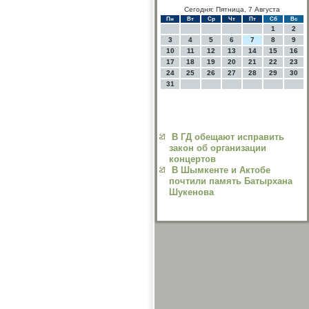
Сегодня: Пятница, 7 Августа
Пн
Вт
Ср
Чт
Пт
Сб
Вс
1
2
3
4
5
6
7
8
9
10
11
12
13
14
15
16
17
18
19
20
21
22
23
24
25
26
27
28
29
30
31
В ГД обещают исправить
закон об организации
концертов
В Шымкенте и Актобе
почтили память Батырхана
Шукенова