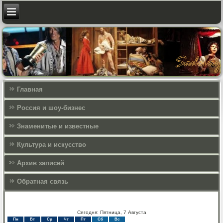
Главная
Россия и шоу-бизнес
Знаменитые и известные
Культура и искусcтво
Архив записей
Обратная связь
Сегодня: Пятница, 7 Августа
Пн
Вт
Ср
Чт
Пт
Сб
Вс