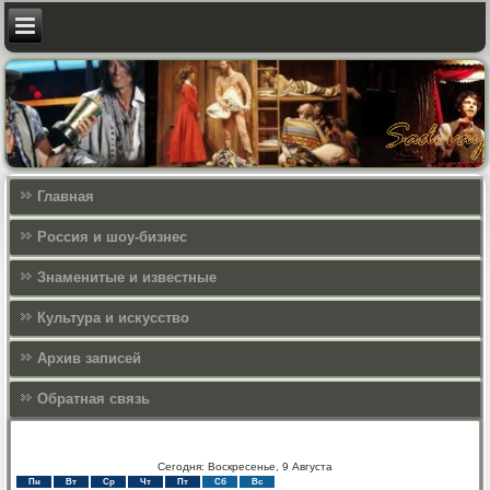
Главная
Россия и шоу-бизнес
Знаменитые и известные
Культура и искусcтво
Архив записей
Обратная связь
Сегодня: Воскресенье, 9 Августа
Пн
Вт
Ср
Чт
Пт
Сб
Вс