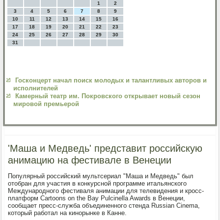
1
2
3
4
5
6
7
8
9
10
11
12
13
14
15
16
17
18
19
20
21
22
23
24
25
26
27
28
29
30
31
Госконцерт начал поиск молодых и талантливых авторов и
исполнителей
Камерный театр им. Покровского открывает новый сезон
мировой премьерой
'Маша и Медведь' представит российскую
анимацию на фестивале в Венеции
Популярный российский мультсериал "Маша и Медведь" был
отобран для участия в конкурсной программе итальянского
Международного фестиваля анимации для телевидения и кросс-
платформ Cartoons on the Bay Pulcinella Awards в Венеции,
сообщает пресс-служба объединенного стенда Russian Cinema,
который работал на кинорынке в Канне.