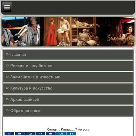
Главная
Россия и шоу-бизнес
Знаменитые и известные
Культура и искусcтво
Архив записей
Обратная связь
Сегодня: Пятница, 7 Августа
Пн
Вт
Ср
Чт
Пт
Сб
Вс