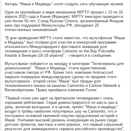
Авторы "Маша и Медведь" хотят создать сеть обучающих музеев
Один из крупнейших в мире кинорынков MIPTV прошел с 13 по 16
апреля 2015 года в Канне (Франция). MIPTV ежегодно проводится
уже более 50 лет. Cтенд Russian Сinema, организованный Фондом
кино при поддержке Минкультуры РФ, объединил 25
отечественных кинокомпаний.
"В дни проведения MIPTV стало известно, что мультфильм "Маша
и Медведь" был отобран для участия в конкурсной программе
итальянского Международного фестиваля анимации для
телевидения и кросс-платформ Cartoons on the Bay Pulcinella
Awards в Венеции (16-18 апреля)", - говорится в сообщении.
Мультсериал поборется за награду в категории "Телесериалы для
дошкольников". "Маша и Медведь" стала единственным
участником смотра от РФ. Кроме того, компания Animaccord
закрыла очередную международную сделку по продаже этого
мультсериала - второй сезон "Маши" был продан для
телевизионного показа на каналах Cartoonito и Cartoon Network в
Великобритании. Права приобрела компания Turner.
"Первый сезон уже идет на британском телевидении с очень
хорошими рейтингами. Серии демонстрируются по шесть раз в
день, включая выходные, и в целом, проект "Маша и медведь"
входит в тройку наиболее популярных шоу на Cartoonito, что и
послужило основной причиной покупки продолжения историй о
Маше. Учитывая высокий уровень конкуренции на рынке среди
детских проектов, местных и иностранных, это первый серьезный
результат для анимационного сериала российского производства",