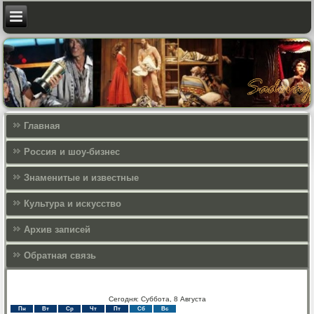
Главная
Россия и шоу-бизнес
Знаменитые и известные
Культура и искусcтво
Архив записей
Обратная связь
Сегодня: Суббота, 8 Августа
Пн
Вт
Ср
Чт
Пт
Сб
Вс