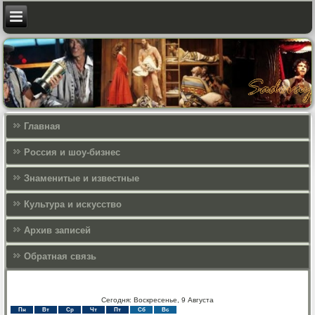
Главная
Россия и шоу-бизнес
Знаменитые и известные
Культура и искусcтво
Архив записей
Обратная связь
Сегодня: Воскресенье, 9 Августа
Пн
Вт
Ср
Чт
Пт
Сб
Вс